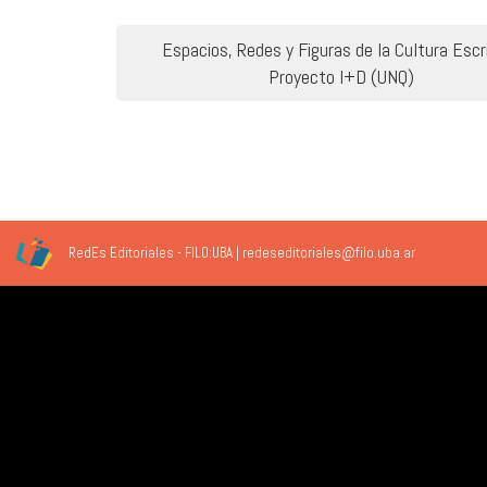
Navegación
Espacios, Redes y Figuras de la Cultura Escr
de
Proyecto I+D (UNQ)
entradas
RedEs Editoriales - FILO:UBA | redeseditoriales@filo.uba.ar