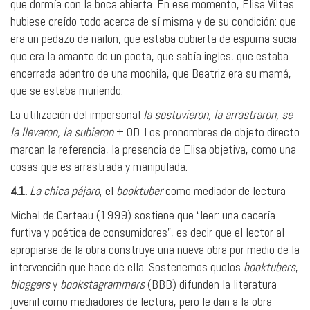
que dormía con la boca abierta. En ese momento, Elisa Viltes
hubiese creído todo acerca de sí misma y de su condición: que
era un pedazo de nailon, que estaba cubierta de espuma sucia,
que era la amante de un poeta, que sabía ingles, que estaba
encerrada adentro de una mochila, que Beatriz era su mamá,
que se estaba muriendo.
La utilización del impersonal
la sostuvieron, la arrastraron, se
la llevaron, la subieron
+ OD. Los pronombres de objeto directo
marcan la referencia, la presencia de Elisa objetiva, como una
cosas que es arrastrada y manipulada.
4.1.
La chica pájaro
, el
booktuber
como mediador de lectura
Michel de Certeau (1999) sostiene que “leer: una cacería
furtiva y poética de consumidores”, es decir que el lector al
apropiarse de la obra construye una nueva obra por medio de la
intervención que hace de ella. Sostenemos quelos
booktubers
,
bloggers
y
bookstagrammers
(BBB) difunden la literatura
juvenil como mediadores de lectura, pero le dan a la obra