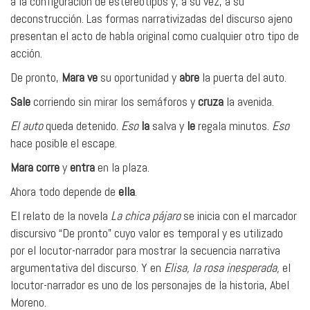
a la configuración de estereotipos y, a su vez, a su
deconstrucción. Las formas narrativizadas del discurso ajeno
presentan el acto de habla original como cualquier otro tipo de
acción.
De pronto,
Mara
ve
su oportunidad y
abre
la puerta del auto.
Sale
corriendo sin mirar los semáforos y
cruza
la avenida.
El auto
queda detenido.
Eso
la
salva y
le
regala minutos.
Eso
hace posible el escape.
Mara
corre
y
entra
en la plaza.
Ahora todo depende de
ella
.
El relato de la novela
La chica pájaro
se inicia con el marcador
discursivo “De pronto” cuyo valor es temporal y es utilizado
por el locutor-narrador para mostrar la secuencia narrativa
argumentativa del discurso. Y en
Elisa, la rosa inesperada,
el
locutor-narrador es uno de los personajes de la historia, Abel
Moreno.