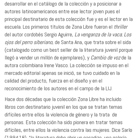
desarrollar en el catálogo de la colección y a posicionar a
autores latinoamericanos entre ese lector joven pues el
principal destinatario de esta colección fue y es el lector en la
escuela. Los primeros títulos de Zona Libre fueron el
thriller
del autor cordobés Sergio Aguirre,
La
venganza
de
la
vaca
;
Los
ojos
del
perro
siberiano
, de Santa Ana, que trata sobre el sida
(catalogado como un best seller de la literatura juvenil porque
llegó a vender un millón de ejemplares), y
Cambio
de
voz
de la
autora colombiana Irene Vasco. La colección se impuso en el
mercado editorial apenas se inició, se tuvo cuidado en la
calidad del producto, fuerza en el diseño y en el
reconocimiento de los autores en el campo de la LIJ.
Hace dos décadas que la colección Zona Libre ha incluido
libros con destinatario juvenil en los que se tratan temas
difíciles entre ellos la violencia de género y la trata de
personas. Esta colección ha sido pionera en tratar temas
difíciles, entre ellos la violencia contra las mujeres. Dice Sarlo
(1994:18), “la literatura debe abrir un pasadizo, una galería