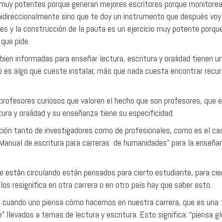
 muy potentes porque generan mejores escritores porque monitorean
nidireccionalmente sino que te doy un instrumento que después voy 
 y la construcción de la pauta es un ejercicio muy potente porque
que pide.
bien informadas para enseñar lectura, escritura y oralidad tienen u
o es algo que cueste instalar, más que nada cuesta encontrar recur
rofesores curiosos que valoren el hecho que son profesores, que e
ura y oralidad y su enseñanza tiene su especificidad.
ión tanto de investigadores como de profesionales, como es el cas
anual de escritura para carreras de humanidades” para la enseñanza
ue están circulando están pensados para cierto estudiante, para ci
os resignifica en otra carrera o en otro país hay que saber esto.
 cuando uno piensa cómo hacemos en nuestra carrera, que es una f
llevados a temas de lectura y escritura. Esto significa: “piensa 