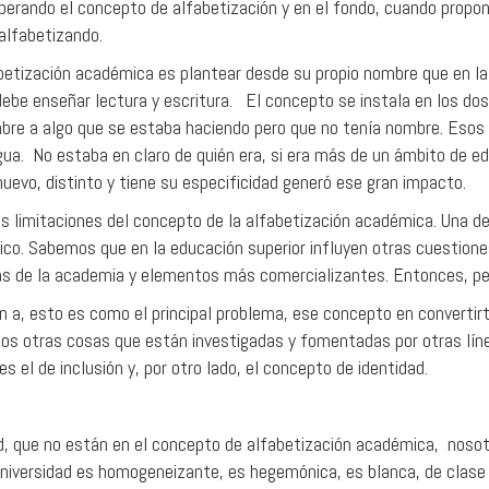
erando el concepto de alfabetización y en el fondo, cuando propone
 alfabetizando.
betización académica es plantear desde su propio nombre que en la
 debe enseñar lectura y escritura. El concepto se instala en los do
re a algo que se estaba haciendo pero que no tenía nombre. Esos c
ua. No estaba en claro de quién era, si era más de un ámbito de edu
evo, distinto y tiene su especificidad generó ese gran impacto.
 limitaciones del concepto de la alfabetización académica. Una de 
ico. Sabemos que en la educación superior influyen otras cuestiones
s de la academia y elementos más comercializantes. Entonces, pe
tan a, esto es como el principal problema, ese concepto en convertir
cemos otras cosas que están investigadas y fomentadas por otras lí
 el de inclusión y, por otro lado, el concepto de identidad.
dad, que no están en el concepto de alfabetización académica, no
universidad es homogeneizante, es hegemónica, es blanca, de clase 