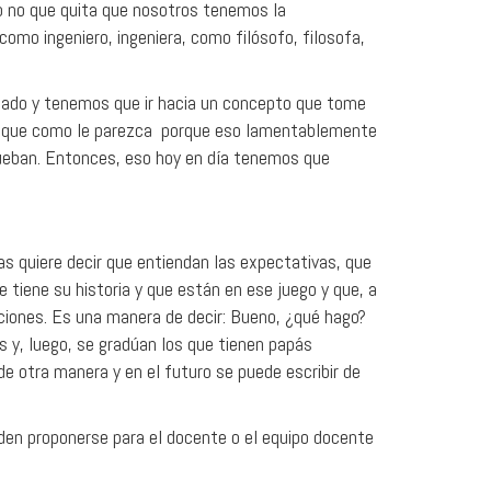
so no que quita que nosotros tenemos la
como ingeniero, ingeniera, como filósofo, filosofa,
zado y tenemos que ir hacia un concepto que tome
munique como le parezca porque eso lamentablemente
prueban. Entonces, eso hoy en día tenemos que
cas quiere decir que entiendan las expectativas, que
 tiene su historia y que están en ese juego y que, a
iciones. Es una manera de decir: Bueno, ¿qué hago?
 y, luego, se gradúan los que tienen papás
 de otra manera y en el futuro se puede escribir de
en proponerse para el docente o el equipo docente