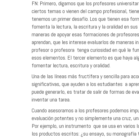
FN: Primero, digamos que los profesores universita
ciertos temas o vienen del campo profesional, tien
tenemos un primer desafío. Los que tienen esa for
fomenta la lectura, la escritura y la oralidad en 
maneras de apoyar esas formaciones de profesores e
aprendan, que les interese evaluarlos de maneras i
profesor o profesora tenga curiosidad en qué le fun
esos elementos. El tercer elemento es que haya al
fomentar lectura, escritura y oralidad.
Una de las líneas más fructífera y sencilla para ac
significativas, que ayuden a los estudiantes a apr
puede generarlo, es tratar de salir de formas de eva
inventar una tarea.
Cuando asesoramos a los profesores podemos impuls
evaluación potentes y no simplemente una cruz, una
Por ejemplo, un instrumento que se usa en varios l
los productos escritos: ¿su ensayo, su monografía t