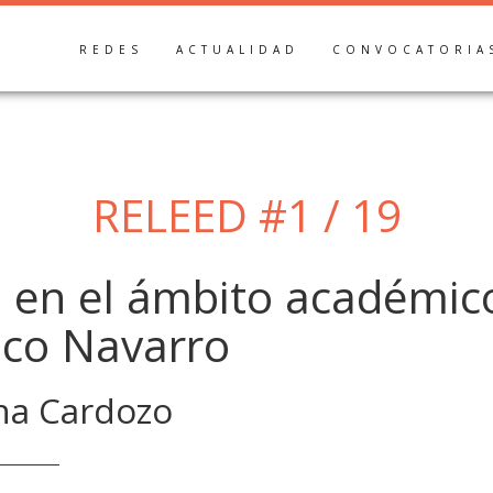
REDES
ACTUALIDAD
CONVOCATORIA
RELEED #1 / 19
a en el ámbito académico
ico Navarro
na Cardozo
______