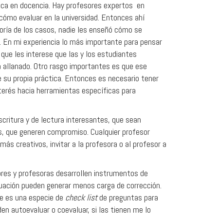
fica en docencia. Hay profesores expertos en
cómo evaluar en la universidad. Entonces ahí
ría de los casos, nadie les enseñó cómo se
. En mi experiencia lo más importante para pensar
que les interese que las y los estudiantes
á allanado. Otro rasgo importantes es que ese
e su propia práctica. Entonces es necesario tener
terés hacia herramientas específicas para
critura y de lectura interesantes, que sean
s, que generen compromiso. Cualquier profesor
más creativos, invitar a la profesora o al profesor a
res y profesoras desarrollen instrumentos de
luación pueden generar menos carga de corrección.
ue es una especie de
check list
de preguntas para
n autoevaluar o coevaluar, si las tienen me lo