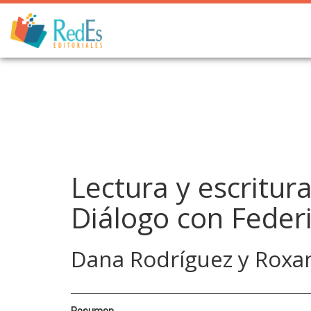
Skip
to
content
Lectura y escritur
Diálogo con Feder
Dana Rodríguez y Roxa
__________________________________
Resumen