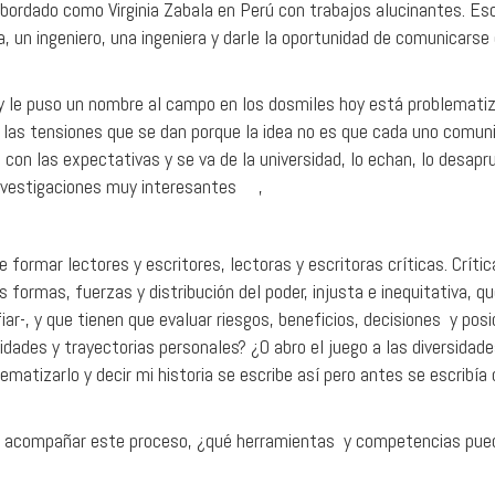
 abordado como Virginia Zabala en Perú con trabajos alucinantes. E
a, un ingeniero, una ingeniera y darle la oportunidad de comunicarse 
y le puso un nombre al campo en los dosmiles hoy está problemati
 y las tensiones que se dan porque la idea no es que cada uno co
 con las expectativas y se va de la universidad, lo echan, lo desa
investigaciones muy interesantes ,
e formar lectores y escritores, lectoras y escritoras críticas. Críti
ormas, fuerzas y distribución del poder, injusta e inequitativa, que
ar-, y que tienen que evaluar riesgos, beneficios, decisiones y pos
ades y trayectorias personales? ¿O abro el juego a las diversidades
lematizarlo y decir mi historia se escribe así pero antes se escribía
a acompañar este proceso, ¿qué herramientas y competencias pued