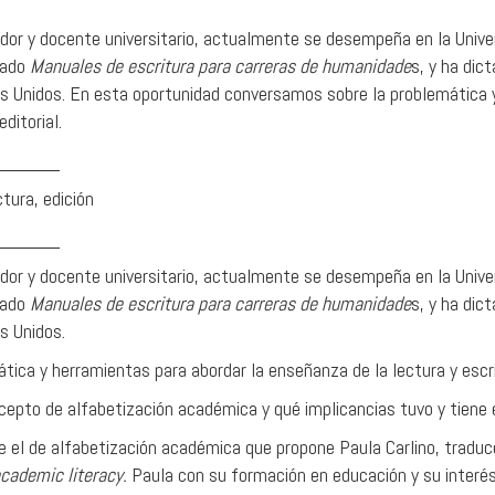
ador y docente universitario, actualmente se desempeña en la Unive
cado
Manuales de escritura para carreras de humanidade
s, y ha di
s Unidos. En esta oportunidad conversamos sobre la problemática 
ditorial.
______
tura, edición
______
ador y docente universitario, actualmente se desempeña en la Unive
cado
Manuales de escritura para carreras de humanidade
s, y ha di
s Unidos.
ica y herramientas para abordar la enseñanza de la lectura y escri
epto de alfabetización académica y qué implicancias tuvo y tiene 
e el de alfabetización académica que propone Paula Carlino, tradu
cademic literacy.
Paula con su formación en educación y su interés p