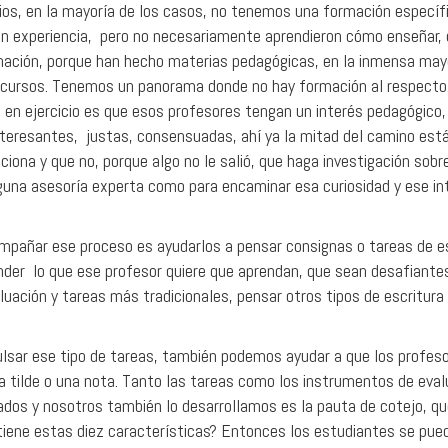
rios, en la mayoría de los casos, no tenemos una formación especí
en experiencia, pero no necesariamente aprendieron cómo enseñar, 
mación, porque han hecho materias pedagógicas, en la inmensa mayo
sus cursos. Tenemos un panorama donde no hay formación al respecto
n ejercicio es que esos profesores tengan un interés pedagógico, 
nteresantes, justas, consensuadas, ahí ya la mitad del camino est
ciona y que no, porque algo no le salió, que haga investigación sobr
guna asesoría experta como para encaminar esa curiosidad y ese in
ompañar ese proceso es ayudarlos a pensar consignas o tareas de es
ender lo que ese profesor quiere que aprendan, que sean desafiante
luación y tareas más tradicionales, pensar otros tipos de escritura 
ar ese tipo de tareas, también podemos ayudar a que los profeso
 tilde o una nota. Tanto las tareas como los instrumentos de eva
ados y nosotros también lo desarrollamos es la pauta de cotejo, q
iene estas diez características? Entonces los estudiantes se puede