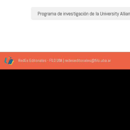
Navegación
Programa de investigación de la University Allia
de
entradas
RedEs Editoriales - FILO:UBA | redeseditoriales@filo.uba.ar