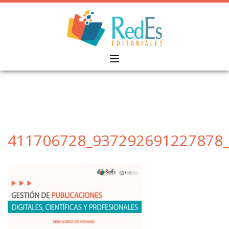
Skip
to
content
411706728_937292691227878