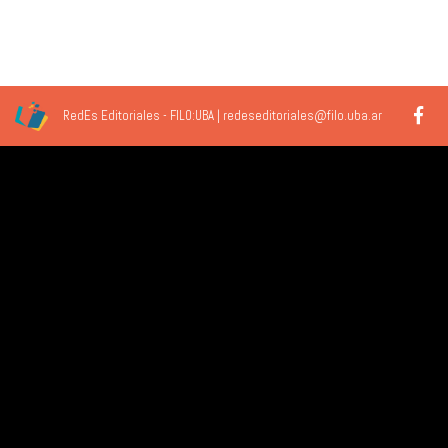
entradas
RedEs Editoriales - FILO:UBA | redeseditoriales@filo.uba.ar