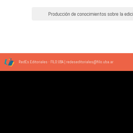
Navegación
Producción de conocimientos sobre la edic
de
entradas
RedEs Editoriales - FILO:UBA | redeseditoriales@filo.uba.ar