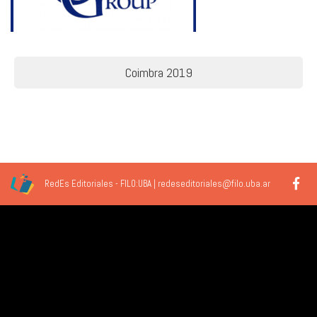
Navegación
Coimbra 2019
de
entradas
RedEs Editoriales - FILO:UBA | redeseditoriales@filo.uba.ar