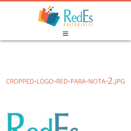
Skip
to
content
cropped-logo-red-para-nota-2.jpg