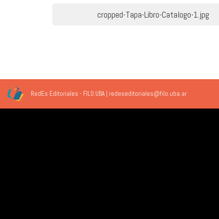
Navegación
cropped-Tapa-Libro-Catalogo-1.jpg
de
entradas
RedEs Editoriales - FILO:UBA | redeseditoriales@filo.uba.ar