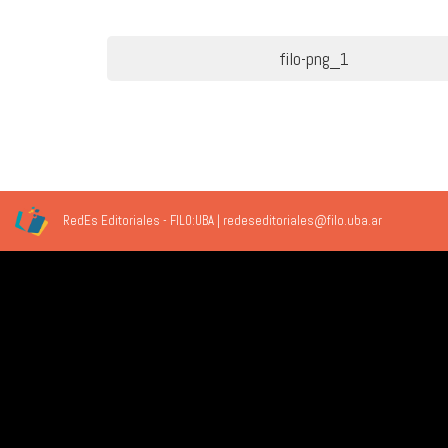
Navegación
filo-png_1
de
entradas
RedEs Editoriales - FILO:UBA | redeseditoriales@filo.uba.ar