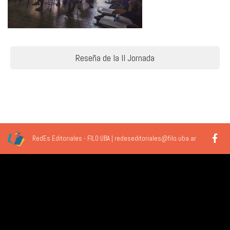
Navegación
Reseña de la II Jornada
de
entradas
RedEs Editoriales - FILO:UBA | redeseditoriales@filo.uba.ar